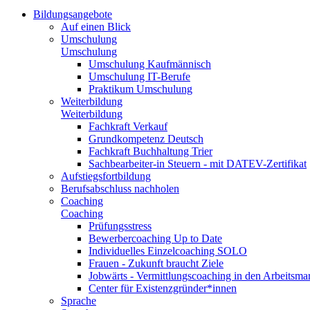
Bildungsangebote
Auf einen Blick
Umschulung
Umschulung
Umschulung Kaufmännisch
Umschulung IT-Berufe
Praktikum Umschulung
Weiterbildung
Weiterbildung
Fachkraft Verkauf
Grundkompetenz Deutsch
Fachkraft Buchhaltung Trier
Sachbearbeiter-in Steuern - mit DATEV-Zertifikat
Aufstiegsfortbildung
Berufsabschluss nachholen
Coaching
Coaching
Prüfungsstress
Bewerbercoaching Up to Date
Individuelles Einzelcoaching SOLO
Frauen - Zukunft braucht Ziele
Jobwärts - Vermittlungscoaching in den Arbeitsma
Center für Existenzgründer*innen
Sprache