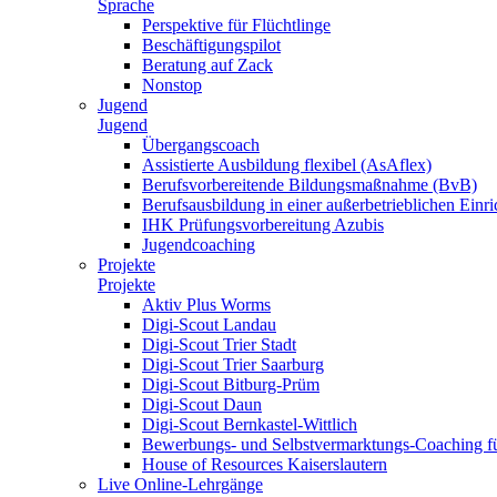
Sprache
Perspektive für Flüchtlinge
Beschäftigungspilot
Beratung auf Zack
Nonstop
Jugend
Jugend
Übergangscoach
Assistierte Ausbildung flexibel (AsAflex)
Berufsvorbereitende Bildungsmaßnahme (BvB)
Berufsausbildung in einer außerbetrieblichen Einr
IHK Prüfungsvorbereitung Azubis
Jugendcoaching
Projekte
Projekte
Aktiv Plus Worms
Digi-Scout Landau
Digi-Scout Trier Stadt
Digi-Scout Trier Saarburg
Digi-Scout Bitburg-Prüm
Digi-Scout Daun
Digi-Scout Bernkastel-Wittlich
Bewerbungs- und Selbstvermarktungs-Coaching fü
House of Resources Kaiserslautern
Live Online-Lehrgänge