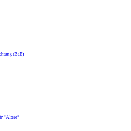
ichtung (BaE)
r "Ältere"