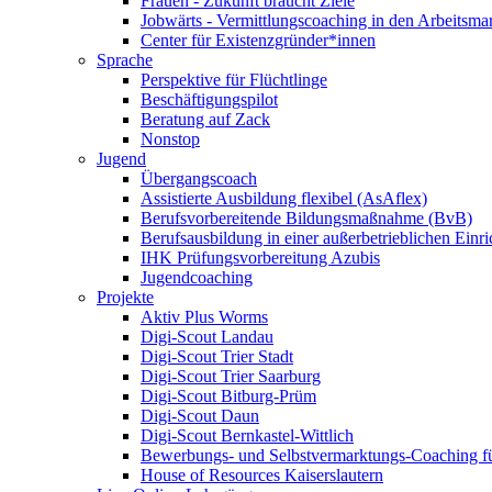
Frauen - Zukunft braucht Ziele
Jobwärts - Vermittlungscoaching in den Arbeitsma
Center für Existenzgründer*innen
Sprache
Perspektive für Flüchtlinge
Beschäftigungspilot
Beratung auf Zack
Nonstop
Jugend
Übergangscoach
Assistierte Ausbildung flexibel (AsAflex)
Berufsvorbereitende Bildungsmaßnahme (BvB)
Berufsausbildung in einer außerbetrieblichen Einr
IHK Prüfungsvorbereitung Azubis
Jugendcoaching
Projekte
Aktiv Plus Worms
Digi-Scout Landau
Digi-Scout Trier Stadt
Digi-Scout Trier Saarburg
Digi-Scout Bitburg-Prüm
Digi-Scout Daun
Digi-Scout Bernkastel-Wittlich
Bewerbungs- und Selbstvermarktungs-Coaching fü
House of Resources Kaiserslautern