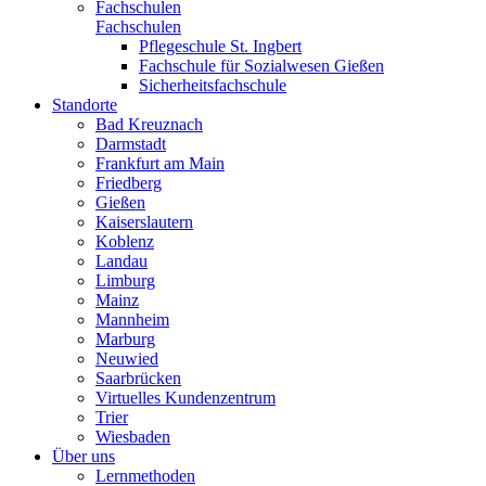
Fachschulen
Fachschulen
Pflegeschule St. Ingbert
Fachschule für Sozialwesen Gießen
Sicherheitsfachschule
Standorte
Bad Kreuznach
Darmstadt
Frankfurt am Main
Friedberg
Gießen
Kaiserslautern
Koblenz
Landau
Limburg
Mainz
Mannheim
Marburg
Neuwied
Saarbrücken
Virtuelles Kundenzentrum
Trier
Wiesbaden
Über uns
Lernmethoden