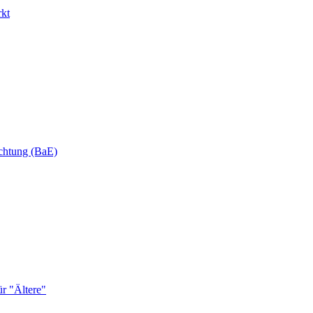
rkt
ichtung (BaE)
r "Ältere"