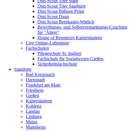
Digi-Scout Trier Stadt
Digi-Scout Trier Saarburg
Digi-Scout Bitburg-Prüm
Digi-Scout Daun
Digi-Scout Bernkastel-Wittlich
Bewerbungs- und Selbstvermarktungs-Coaching
für "Ältere"
House of Resources Kaiserslautern
Live Online-Lehrgänge
Fachschulen
Pflegeschule St. Ingbert
Fachschule für Sozialwesen Gießen
Sicherheitsfachschule
Standorte
Bad Kreuznach
Darmstadt
Frankfurt am Main
Friedberg
Gießen
Kaiserslautern
Koblenz
Landau
Limburg
Mainz
Mannheim