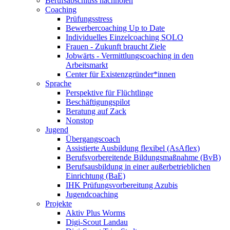
Berufsabschluss nachholen
Coaching
Prüfungsstress
Bewerbercoaching Up to Date
Individuelles Einzelcoaching SOLO
Frauen - Zukunft braucht Ziele
Jobwärts - Vermittlungscoaching in den
Arbeitsmarkt
Center für Existenzgründer*innen
Sprache
Perspektive für Flüchtlinge
Beschäftigungspilot
Beratung auf Zack
Nonstop
Jugend
Übergangscoach
Assistierte Ausbildung flexibel (AsAflex)
Berufsvorbereitende Bildungsmaßnahme (BvB)
Berufsausbildung in einer außerbetrieblichen
Einrichtung (BaE)
IHK Prüfungsvorbereitung Azubis
Jugendcoaching
Projekte
Aktiv Plus Worms
Digi-Scout Landau