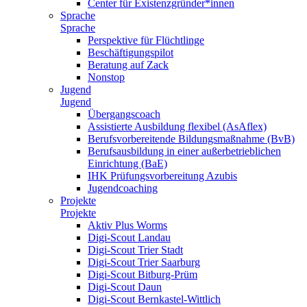
Center für Existenzgründer*innen
Sprache
Sprache
Perspektive für Flüchtlinge
Beschäftigungspilot
Beratung auf Zack
Nonstop
Jugend
Jugend
Übergangscoach
Assistierte Ausbildung flexibel (AsAflex)
Berufsvorbereitende Bildungsmaßnahme (BvB)
Berufsausbildung in einer außerbetrieblichen
Einrichtung (BaE)
IHK Prüfungsvorbereitung Azubis
Jugendcoaching
Projekte
Projekte
Aktiv Plus Worms
Digi-Scout Landau
Digi-Scout Trier Stadt
Digi-Scout Trier Saarburg
Digi-Scout Bitburg-Prüm
Digi-Scout Daun
Digi-Scout Bernkastel-Wittlich