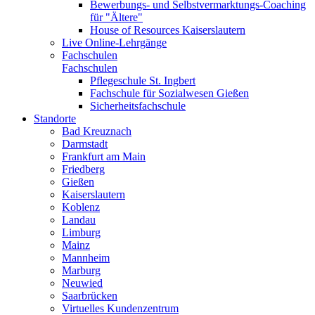
Bewerbungs- und Selbstvermarktungs-Coaching
für "Ältere"
House of Resources Kaiserslautern
Live Online-Lehrgänge
Fachschulen
Fachschulen
Pflegeschule St. Ingbert
Fachschule für Sozialwesen Gießen
Sicherheitsfachschule
Standorte
Bad Kreuznach
Darmstadt
Frankfurt am Main
Friedberg
Gießen
Kaiserslautern
Koblenz
Landau
Limburg
Mainz
Mannheim
Marburg
Neuwied
Saarbrücken
Virtuelles Kundenzentrum