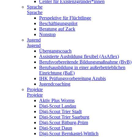
Center für Existenzgründer*innen
Sprache
Sprache
Perspektive für Flüchtlinge
Beschäftigungspilot
Beratung auf Zack
Nonstop
Jugend
Jugend
Übergangscoach
Assistierte Ausbildung flexibel (AsAflex)
Berufsvorbereitende Bildungsmaßnahme (BvB)
Berufsausbildung in einer außerbetrieblichen
Einrichtung (BaE)
IHK Prüfungsvorbereitung Azubis
Jugendcoaching
Projekte
Projekte
Aktiv Plus Worms
Digi-Scout Landau
Digi-Scout Trier Stadt
Digi-Scout Trier Saarburg
Digi-Scout Bitburg-Prüm
Digi-Scout Daun
Digi-Scout Bernkastel-Wittlich