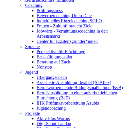
Berufsabschluss nachholen
Coaching
Prüfungsstress
Bewerbercoaching Up to Date
Individuelles Einzelcoaching SOLO
Frauen - Zukunft braucht Ziele
Jobwärts - Vermittlungscoaching in den
Arbeitsmarkt
Center für Existenzgründer*innen
Sprache
Perspektive für Flüchtlinge
Beschäftigungspilot
Beratung auf Zack
Nonstop
Jugend
Übergangscoach
Assistierte Ausbildung flexibel (AsAflex)
Berufsvorbereitende Bildungsmaßnahme (BvB)
Berufsausbildung in einer außerbetrieblichen
Einrichtung (BaE)
IHK Prüfungsvorbereitung Azubis
Jugendcoaching
Projekte
Aktiv Plus Worms
Digi-Scout Landau