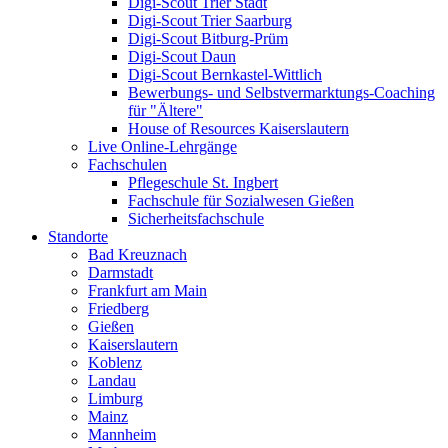
Digi-Scout Trier Stadt
Digi-Scout Trier Saarburg
Digi-Scout Bitburg-Prüm
Digi-Scout Daun
Digi-Scout Bernkastel-Wittlich
Bewerbungs- und Selbstvermarktungs-Coaching
für "Ältere"
House of Resources Kaiserslautern
Live Online-Lehrgänge
Fachschulen
Pflegeschule St. Ingbert
Fachschule für Sozialwesen Gießen
Sicherheitsfachschule
Standorte
Bad Kreuznach
Darmstadt
Frankfurt am Main
Friedberg
Gießen
Kaiserslautern
Koblenz
Landau
Limburg
Mainz
Mannheim