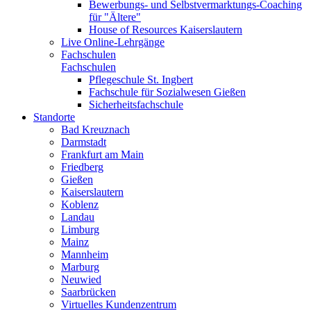
Bewerbungs- und Selbstvermarktungs-Coaching
für "Ältere"
House of Resources Kaiserslautern
Live Online-Lehrgänge
Fachschulen
Fachschulen
Pflegeschule St. Ingbert
Fachschule für Sozialwesen Gießen
Sicherheitsfachschule
Standorte
Bad Kreuznach
Darmstadt
Frankfurt am Main
Friedberg
Gießen
Kaiserslautern
Koblenz
Landau
Limburg
Mainz
Mannheim
Marburg
Neuwied
Saarbrücken
Virtuelles Kundenzentrum