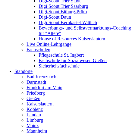
Digi-Scout Trier Stadt
Digi-Scout Trier Saarburg
Digi-Scout Bitburg-Prüm
Digi-Scout Daun
Digi-Scout Bernkastel-Wittlich
Bewerbungs- und Selbstvermarktungs-Coaching
für "Ältere"
House of Resources Kaiserslautern
Live Online-Lehrgänge
Fachschulen
Pflegeschule St. Ingbert
Fachschule für Sozialwesen Gießen
Sicherheitsfachschule
Standorte
Bad Kreuznach
Darmstadt
Frankfurt am Main
Friedberg
Gießen
Kaiserslautern
Koblenz
Landau
Limburg
Mainz
Mannheim