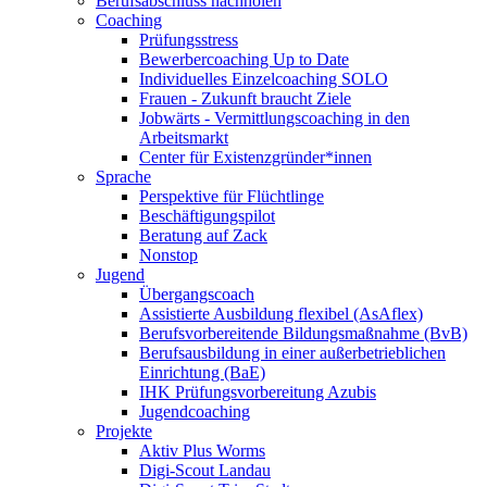
Berufsabschluss nachholen
Coaching
Prüfungsstress
Bewerbercoaching Up to Date
Individuelles Einzelcoaching SOLO
Frauen - Zukunft braucht Ziele
Jobwärts - Vermittlungscoaching in den
Arbeitsmarkt
Center für Existenzgründer*innen
Sprache
Perspektive für Flüchtlinge
Beschäftigungspilot
Beratung auf Zack
Nonstop
Jugend
Übergangscoach
Assistierte Ausbildung flexibel (AsAflex)
Berufsvorbereitende Bildungsmaßnahme (BvB)
Berufsausbildung in einer außerbetrieblichen
Einrichtung (BaE)
IHK Prüfungsvorbereitung Azubis
Jugendcoaching
Projekte
Aktiv Plus Worms
Digi-Scout Landau