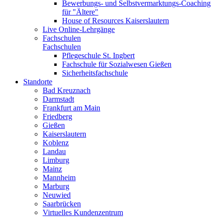
Bewerbungs- und Selbstvermarktungs-Coaching
für "Ältere"
House of Resources Kaiserslautern
Live Online-Lehrgänge
Fachschulen
Fachschulen
Pflegeschule St. Ingbert
Fachschule für Sozialwesen Gießen
Sicherheitsfachschule
Standorte
Bad Kreuznach
Darmstadt
Frankfurt am Main
Friedberg
Gießen
Kaiserslautern
Koblenz
Landau
Limburg
Mainz
Mannheim
Marburg
Neuwied
Saarbrücken
Virtuelles Kundenzentrum