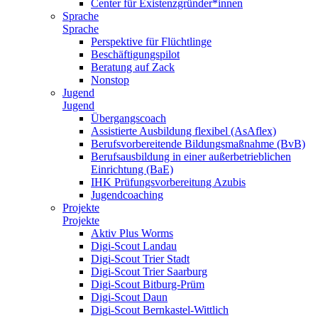
Center für Existenzgründer*innen
Sprache
Sprache
Perspektive für Flüchtlinge
Beschäftigungspilot
Beratung auf Zack
Nonstop
Jugend
Jugend
Übergangscoach
Assistierte Ausbildung flexibel (AsAflex)
Berufsvorbereitende Bildungsmaßnahme (BvB)
Berufsausbildung in einer außerbetrieblichen
Einrichtung (BaE)
IHK Prüfungsvorbereitung Azubis
Jugendcoaching
Projekte
Projekte
Aktiv Plus Worms
Digi-Scout Landau
Digi-Scout Trier Stadt
Digi-Scout Trier Saarburg
Digi-Scout Bitburg-Prüm
Digi-Scout Daun
Digi-Scout Bernkastel-Wittlich