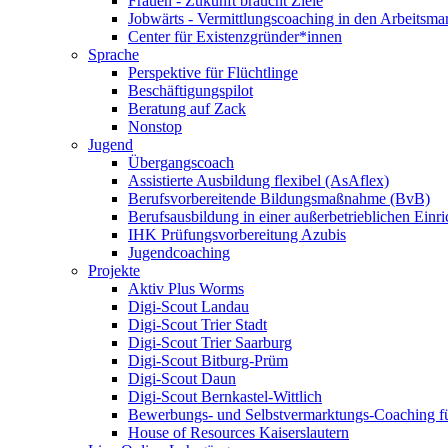
Frauen - Zukunft braucht Ziele
Jobwärts - Vermittlungscoaching in den Arbeitsma
Center für Existenzgründer*innen
Sprache
Perspektive für Flüchtlinge
Beschäftigungspilot
Beratung auf Zack
Nonstop
Jugend
Übergangscoach
Assistierte Ausbildung flexibel (AsAflex)
Berufsvorbereitende Bildungsmaßnahme (BvB)
Berufsausbildung in einer außerbetrieblichen Einr
IHK Prüfungsvorbereitung Azubis
Jugendcoaching
Projekte
Aktiv Plus Worms
Digi-Scout Landau
Digi-Scout Trier Stadt
Digi-Scout Trier Saarburg
Digi-Scout Bitburg-Prüm
Digi-Scout Daun
Digi-Scout Bernkastel-Wittlich
Bewerbungs- und Selbstvermarktungs-Coaching fü
House of Resources Kaiserslautern