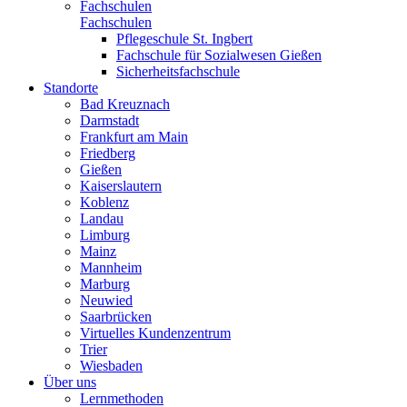
Fachschulen
Fachschulen
Pflegeschule St. Ingbert
Fachschule für Sozialwesen Gießen
Sicherheitsfachschule
Standorte
Bad Kreuznach
Darmstadt
Frankfurt am Main
Friedberg
Gießen
Kaiserslautern
Koblenz
Landau
Limburg
Mainz
Mannheim
Marburg
Neuwied
Saarbrücken
Virtuelles Kundenzentrum
Trier
Wiesbaden
Über uns
Lernmethoden