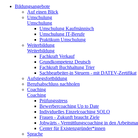
Bildungsangebote
Auf einen Blick
Umschulung
Umschulung
Umschulung Kaufmännisch
Umschulung IT-Berufe
Praktikum Umschulung
Weiterbildung
Weiterbildung
Fachkraft Verkauf
Grundkompetenz Deutsch
Fachkraft Buchhaltung Trier
Sachbearbeiter-in Steuern - mit DATEV-Zertifikat
Aufstiegsfortbildung
Berufsabschluss nachholen
Coaching
Coaching
Prüfungsstress
Bewerbercoaching Up to Date
Individuelles Einzelcoaching SOLO
Frauen - Zukunft braucht Ziele
Jobwärts - Vermittlungscoaching in den Arbeitsma
Center für Existenzgründer*innen
Sprache