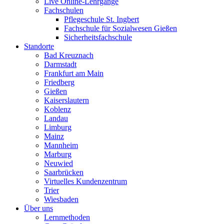
Live Online-Lehrgänge
Fachschulen
Pflegeschule St. Ingbert
Fachschule für Sozialwesen Gießen
Sicherheitsfachschule
Standorte
Bad Kreuznach
Darmstadt
Frankfurt am Main
Friedberg
Gießen
Kaiserslautern
Koblenz
Landau
Limburg
Mainz
Mannheim
Marburg
Neuwied
Saarbrücken
Virtuelles Kundenzentrum
Trier
Wiesbaden
Über uns
Lernmethoden