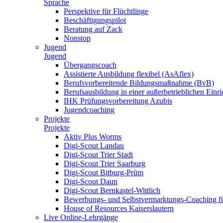
Sprache
Perspektive für Flüchtlinge
Beschäftigungspilot
Beratung auf Zack
Nonstop
Jugend
Jugend
Übergangscoach
Assistierte Ausbildung flexibel (AsAflex)
Berufsvorbereitende Bildungsmaßnahme (BvB)
Berufsausbildung in einer außerbetrieblichen Einr
IHK Prüfungsvorbereitung Azubis
Jugendcoaching
Projekte
Projekte
Aktiv Plus Worms
Digi-Scout Landau
Digi-Scout Trier Stadt
Digi-Scout Trier Saarburg
Digi-Scout Bitburg-Prüm
Digi-Scout Daun
Digi-Scout Bernkastel-Wittlich
Bewerbungs- und Selbstvermarktungs-Coaching fü
House of Resources Kaiserslautern
Live Online-Lehrgänge