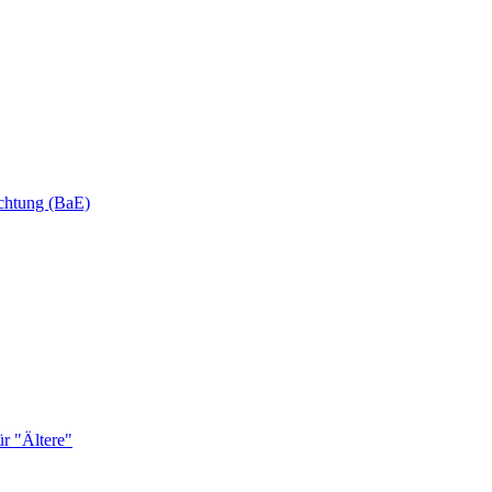
ichtung (BaE)
r "Ältere"