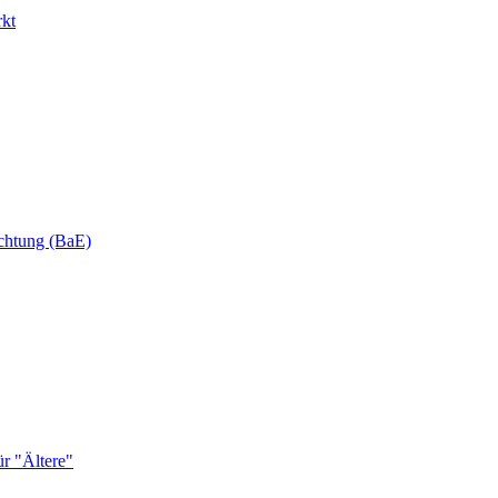
rkt
ichtung (BaE)
r "Ältere"