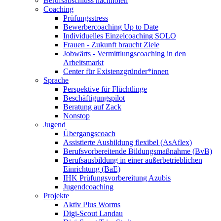
Berufsabschluss nachholen
Coaching
Prüfungsstress
Bewerbercoaching Up to Date
Individuelles Einzelcoaching SOLO
Frauen - Zukunft braucht Ziele
Jobwärts - Vermittlungscoaching in den
Arbeitsmarkt
Center für Existenzgründer*innen
Sprache
Perspektive für Flüchtlinge
Beschäftigungspilot
Beratung auf Zack
Nonstop
Jugend
Übergangscoach
Assistierte Ausbildung flexibel (AsAflex)
Berufsvorbereitende Bildungsmaßnahme (BvB)
Berufsausbildung in einer außerbetrieblichen
Einrichtung (BaE)
IHK Prüfungsvorbereitung Azubis
Jugendcoaching
Projekte
Aktiv Plus Worms
Digi-Scout Landau