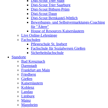
Digi-Scout Trier Stadt
Digi-Scout Trier Saarburg
Digi-Scout Bitburg-Prüm
Digi-Scout Daun
Digi-Scout Bernkastel-Wittlich
Bewerbungs- und Selbstvermarktungs-Coaching
für "Ältere"
House of Resources Kaiserslautern
Live Online-Lehrgänge
Fachschulen
Pflegeschule St. Ingbert
Fachschule für Sozialwesen Gießen
Sicherheitsfachschule
Standorte
Bad Kreuznach
Darmstadt
Frankfurt am Main
Friedberg
Gießen
Kaiserslautern
Koblenz
Landau
Limburg
Mainz
Mannheim