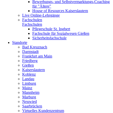
Bewerbungs- und Selbstvermarktungs-Coaching
für "Ältere"
House of Resources Kaiserslautern
Live Online-Lehrgänge
Fachschulen
Fachschulen
Pflegeschule St. Ingbert
Fachschule für Sozialwesen Gießen
Sicherheitsfachschule
Standorte
Bad Kreuznach
Darmstadt
Frankfurt am Main
Friedberg
Gießen
Kaiserslautern
Koblenz
Landau
Limburg
Mainz
Mannheim
Marburg
Neuwied
Saarbrücken
Virtuelles Kundenzentrum