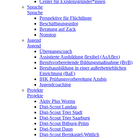
Center für Existenzgründer*innen
Sprache
Sprache
Perspektive für Flüchtlinge
Beschäftigungspilot
Beratung auf Zack
Nonstop
Jugend
Jugend
Übergangscoach
Assistierte Ausbildung flexibel (AsAflex)
Berufsvorbereitende Bildungsmaßnahme (BvB)
Berufsausbildung in einer außerbetrieblichen
Einrichtung (BaE)
IHK Prüfungsvorbereitung Azubis
Jugendcoaching
Projekte
Projekte
Aktiv Plus Worms
Digi-Scout Landau
Digi-Scout Trier Stadt
Digi-Scout Trier Saarburg
Digi-Scout Bitburg-Prüm
Digi-Scout Daun
Digi-Scout Bernkastel-Wittlich