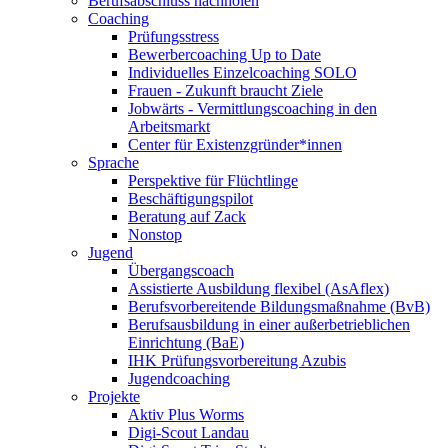
Berufsabschluss nachholen
Coaching
Prüfungsstress
Bewerbercoaching Up to Date
Individuelles Einzelcoaching SOLO
Frauen - Zukunft braucht Ziele
Jobwärts - Vermittlungscoaching in den
Arbeitsmarkt
Center für Existenzgründer*innen
Sprache
Perspektive für Flüchtlinge
Beschäftigungspilot
Beratung auf Zack
Nonstop
Jugend
Übergangscoach
Assistierte Ausbildung flexibel (AsAflex)
Berufsvorbereitende Bildungsmaßnahme (BvB)
Berufsausbildung in einer außerbetrieblichen
Einrichtung (BaE)
IHK Prüfungsvorbereitung Azubis
Jugendcoaching
Projekte
Aktiv Plus Worms
Digi-Scout Landau