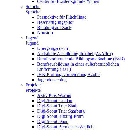
Center für Existenzgründer*innen
Sprache
Sprache
Perspektive für Flüchtlinge
Beschäftigungspilot
Beratung auf Zack
Nonstop
Jugend
Jugend
Übergangscoach
Assistierte Ausbildung flexibel (AsAflex)
Berufsvorbereitende Bildungsmaßnahme (BvB)
Berufsausbildung in einer außerbetrieblichen
Einrichtung (BaE)
IHK Prüfungsvorbereitung Azubis
Jugendcoaching
Projekte
Projekte
Aktiv Plus Worms
Digi-Scout Landau
Digi-Scout Trier Stadt
Digi-Scout Trier Saarburg
Digi-Scout Bitburg-Prüm
Digi-Scout Daun
Digi-Scout Bernkastel-Wittlich