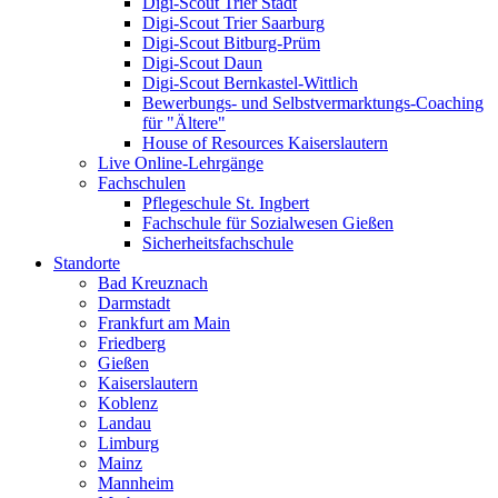
Digi-Scout Trier Stadt
Digi-Scout Trier Saarburg
Digi-Scout Bitburg-Prüm
Digi-Scout Daun
Digi-Scout Bernkastel-Wittlich
Bewerbungs- und Selbstvermarktungs-Coaching
für "Ältere"
House of Resources Kaiserslautern
Live Online-Lehrgänge
Fachschulen
Pflegeschule St. Ingbert
Fachschule für Sozialwesen Gießen
Sicherheitsfachschule
Standorte
Bad Kreuznach
Darmstadt
Frankfurt am Main
Friedberg
Gießen
Kaiserslautern
Koblenz
Landau
Limburg
Mainz
Mannheim