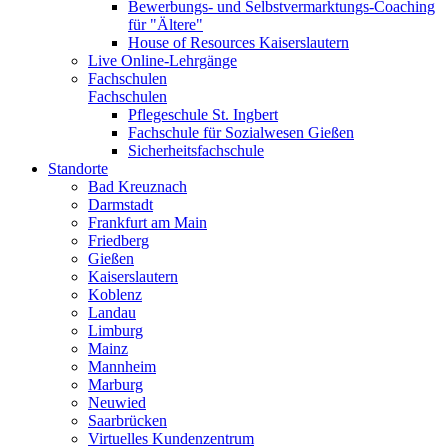
Bewerbungs- und Selbstvermarktungs-Coaching
für "Ältere"
House of Resources Kaiserslautern
Live Online-Lehrgänge
Fachschulen
Fachschulen
Pflegeschule St. Ingbert
Fachschule für Sozialwesen Gießen
Sicherheitsfachschule
Standorte
Bad Kreuznach
Darmstadt
Frankfurt am Main
Friedberg
Gießen
Kaiserslautern
Koblenz
Landau
Limburg
Mainz
Mannheim
Marburg
Neuwied
Saarbrücken
Virtuelles Kundenzentrum