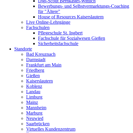
Digi-Scout Bernkastel-Wittlich
Bewerbungs- und Selbstvermarktungs-Coaching
für "Ältere"
House of Resources Kaiserslautern
Live Online-Lehrgänge
Fachschulen
Pflegeschule St. Ingbert
Fachschule für Sozialwesen Gießen
Sicherheitsfachschule
Standorte
Bad Kreuznach
Darmstadt
Frankfurt am Main
Friedberg
Gießen
Kaiserslautern
Koblenz
Landau
Limburg
Mainz
Mannheim
Marburg
Neuwied
Saarbrücken
Virtuelles Kundenzentrum