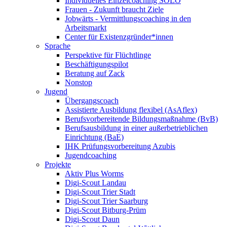
Individuelles Einzelcoaching SOLO
Frauen - Zukunft braucht Ziele
Jobwärts - Vermittlungscoaching in den
Arbeitsmarkt
Center für Existenzgründer*innen
Sprache
Perspektive für Flüchtlinge
Beschäftigungspilot
Beratung auf Zack
Nonstop
Jugend
Übergangscoach
Assistierte Ausbildung flexibel (AsAflex)
Berufsvorbereitende Bildungsmaßnahme (BvB)
Berufsausbildung in einer außerbetrieblichen
Einrichtung (BaE)
IHK Prüfungsvorbereitung Azubis
Jugendcoaching
Projekte
Aktiv Plus Worms
Digi-Scout Landau
Digi-Scout Trier Stadt
Digi-Scout Trier Saarburg
Digi-Scout Bitburg-Prüm
Digi-Scout Daun