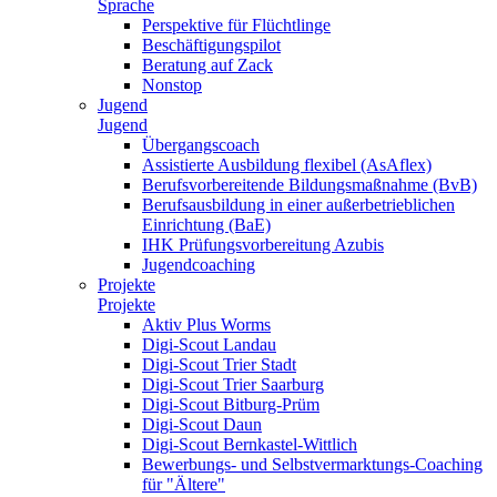
Sprache
Perspektive für Flüchtlinge
Beschäftigungspilot
Beratung auf Zack
Nonstop
Jugend
Jugend
Übergangscoach
Assistierte Ausbildung flexibel (AsAflex)
Berufsvorbereitende Bildungsmaßnahme (BvB)
Berufsausbildung in einer außerbetrieblichen
Einrichtung (BaE)
IHK Prüfungsvorbereitung Azubis
Jugendcoaching
Projekte
Projekte
Aktiv Plus Worms
Digi-Scout Landau
Digi-Scout Trier Stadt
Digi-Scout Trier Saarburg
Digi-Scout Bitburg-Prüm
Digi-Scout Daun
Digi-Scout Bernkastel-Wittlich
Bewerbungs- und Selbstvermarktungs-Coaching
für "Ältere"