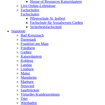
House of Resources Kaiserslautern
Live Online-Lehrgänge
Fachschulen
Fachschulen
Pflegeschule St. Ingbert
Fachschule für Sozialwesen Gießen
Sicherheitsfachschule
Standorte
Bad Kreuznach
Darmstadt
Frankfurt am Main
Friedberg
Gießen
Kaiserslautern
Koblenz
Landau
Limburg
Mainz
Mannheim
Marburg
Neuwied
Saarbrücken
Virtuelles Kundenzentrum
Trier
Wiesbaden