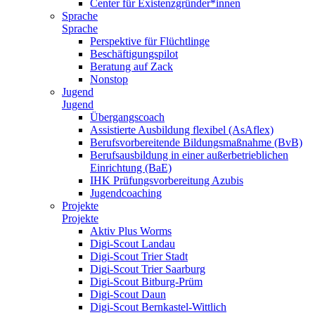
Center für Existenzgründer*innen
Sprache
Sprache
Perspektive für Flüchtlinge
Beschäftigungspilot
Beratung auf Zack
Nonstop
Jugend
Jugend
Übergangscoach
Assistierte Ausbildung flexibel (AsAflex)
Berufsvorbereitende Bildungsmaßnahme (BvB)
Berufsausbildung in einer außerbetrieblichen
Einrichtung (BaE)
IHK Prüfungsvorbereitung Azubis
Jugendcoaching
Projekte
Projekte
Aktiv Plus Worms
Digi-Scout Landau
Digi-Scout Trier Stadt
Digi-Scout Trier Saarburg
Digi-Scout Bitburg-Prüm
Digi-Scout Daun
Digi-Scout Bernkastel-Wittlich