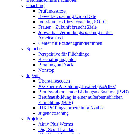
Berufsabschluss nachholen
Coaching
Prüfungsstress
Bewerbercoaching Up to Date
Individuelles Einzelcoaching SOLO
Frauen - Zukunft braucht Ziele
Jobwärts - Vermittlungscoaching in den
Arbeitsmarkt
Center für Existenzgründer*innen
Sprache
Perspektive für Flüchtlinge
Beschäftigungspilot
Beratung auf Zack
Nonstop
Jugend
Übergangscoach
Assistierte Ausbildung flexibel (AsAflex)
Berufsvorbereitende Bildungsmaßnahme (BvB)
Berufsausbildung in einer außerbetrieblichen
Einrichtung (BaE)
IHK Prüfungsvorbereitung Azubis
Jugendcoaching
Projekte
Aktiv Plus Worms
Digi-Scout Landau