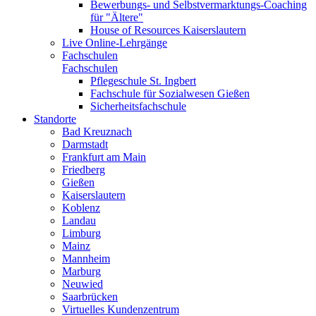
Bewerbungs- und Selbstvermarktungs-Coaching
für "Ältere"
House of Resources Kaiserslautern
Live Online-Lehrgänge
Fachschulen
Fachschulen
Pflegeschule St. Ingbert
Fachschule für Sozialwesen Gießen
Sicherheitsfachschule
Standorte
Bad Kreuznach
Darmstadt
Frankfurt am Main
Friedberg
Gießen
Kaiserslautern
Koblenz
Landau
Limburg
Mainz
Mannheim
Marburg
Neuwied
Saarbrücken
Virtuelles Kundenzentrum