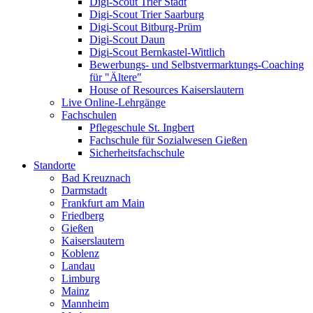
Digi-Scout Trier Stadt
Digi-Scout Trier Saarburg
Digi-Scout Bitburg-Prüm
Digi-Scout Daun
Digi-Scout Bernkastel-Wittlich
Bewerbungs- und Selbstvermarktungs-Coaching
für "Ältere"
House of Resources Kaiserslautern
Live Online-Lehrgänge
Fachschulen
Pflegeschule St. Ingbert
Fachschule für Sozialwesen Gießen
Sicherheitsfachschule
Standorte
Bad Kreuznach
Darmstadt
Frankfurt am Main
Friedberg
Gießen
Kaiserslautern
Koblenz
Landau
Limburg
Mainz
Mannheim