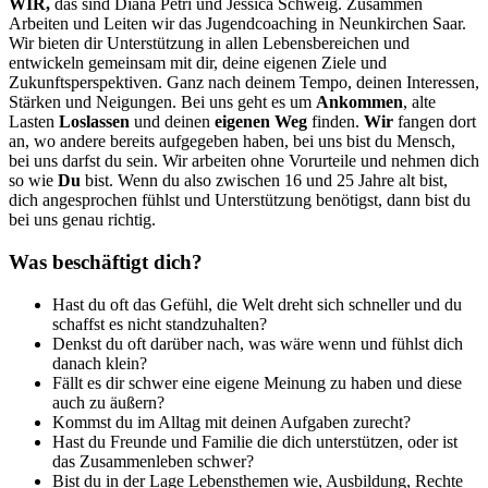
WIR,
das sind Diana Petri und Jessica Schweig. Zusammen
Arbeiten und Leiten wir das Jugendcoaching in Neunkirchen Saar.
Wir bieten dir Unterstützung in allen Lebensbereichen und
entwickeln gemeinsam mit dir, deine eigenen Ziele und
Zukunftsperspektiven. Ganz nach deinem Tempo, deinen Interessen,
Stärken und Neigungen. Bei uns geht es um
Ankommen
, alte
Lasten
Loslassen
und deinen
eigenen Weg
finden.
Wir
fangen dort
an, wo andere bereits aufgegeben haben, bei uns bist du Mensch,
bei uns darfst du sein. Wir arbeiten ohne Vorurteile und nehmen dich
so wie
Du
bist. Wenn du also zwischen 16 und 25 Jahre alt bist,
dich angesprochen fühlst und Unterstützung benötigst, dann bist du
bei uns genau richtig.
Was beschäftigt dich?
Hast du oft das Gefühl, die Welt dreht sich schneller und du
schaffst es nicht standzuhalten?
Denkst du oft darüber nach, was wäre wenn und fühlst dich
danach klein?
Fällt es dir schwer eine eigene Meinung zu haben und diese
auch zu äußern?
Kommst du im Alltag mit deinen Aufgaben zurecht?
Hast du Freunde und Familie die dich unterstützen, oder ist
das Zusammenleben schwer?
Bist du in der Lage Lebensthemen wie, Ausbildung, Rechte