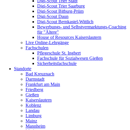
Digi-Scout Trier Stadt
Digi-Scout Trier Saarburg
Digi-Scout Bitburg-Prüm
Digi-Scout Daun
Digi-Scout Bernkastel-Wittlich
Bewerbungs- und Selbstvermarktungs-Coaching
für "Ältere"
House of Resources Kaiserslautern
Live Online-Lehrgänge
Fachschulen
Pflegeschule St. Ingbert
Fachschule für Sozialwesen Gießen
Sicherheitsfachschule
Standorte
Bad Kreuznach
Darmstadt
Frankfurt am Main
Friedberg
Gießen
Kaiserslautern
Koblenz
Landau
Limburg
Mainz
Mannheim