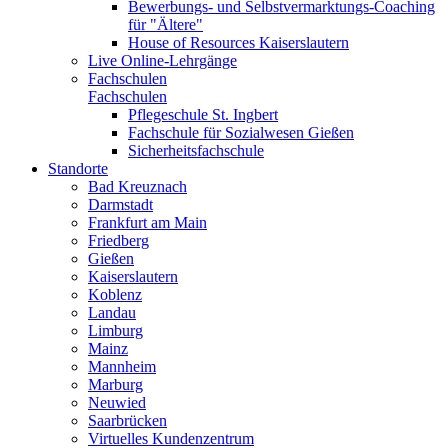
Bewerbungs- und Selbstvermarktungs-Coaching
für "Ältere"
House of Resources Kaiserslautern
Live Online-Lehrgänge
Fachschulen
Fachschulen
Pflegeschule St. Ingbert
Fachschule für Sozialwesen Gießen
Sicherheitsfachschule
Standorte
Bad Kreuznach
Darmstadt
Frankfurt am Main
Friedberg
Gießen
Kaiserslautern
Koblenz
Landau
Limburg
Mainz
Mannheim
Marburg
Neuwied
Saarbrücken
Virtuelles Kundenzentrum