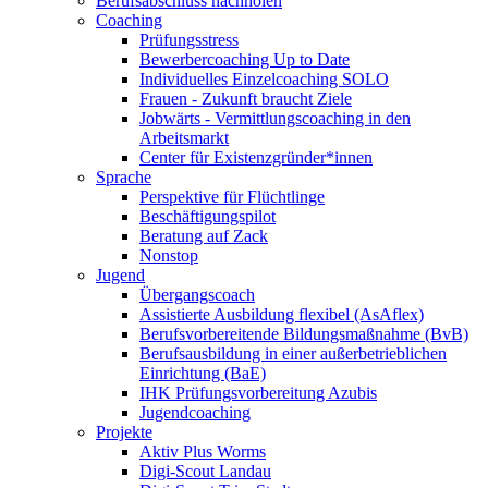
Berufsabschluss nachholen
Coaching
Prüfungsstress
Bewerbercoaching Up to Date
Individuelles Einzelcoaching SOLO
Frauen - Zukunft braucht Ziele
Jobwärts - Vermittlungscoaching in den
Arbeitsmarkt
Center für Existenzgründer*innen
Sprache
Perspektive für Flüchtlinge
Beschäftigungspilot
Beratung auf Zack
Nonstop
Jugend
Übergangscoach
Assistierte Ausbildung flexibel (AsAflex)
Berufsvorbereitende Bildungsmaßnahme (BvB)
Berufsausbildung in einer außerbetrieblichen
Einrichtung (BaE)
IHK Prüfungsvorbereitung Azubis
Jugendcoaching
Projekte
Aktiv Plus Worms
Digi-Scout Landau