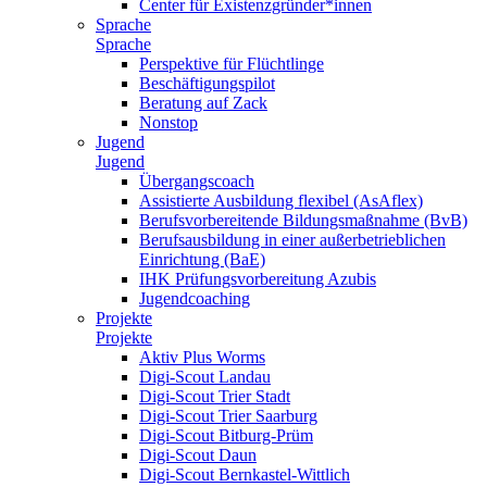
Center für Existenzgründer*innen
Sprache
Sprache
Perspektive für Flüchtlinge
Beschäftigungspilot
Beratung auf Zack
Nonstop
Jugend
Jugend
Übergangscoach
Assistierte Ausbildung flexibel (AsAflex)
Berufsvorbereitende Bildungsmaßnahme (BvB)
Berufsausbildung in einer außerbetrieblichen
Einrichtung (BaE)
IHK Prüfungsvorbereitung Azubis
Jugendcoaching
Projekte
Projekte
Aktiv Plus Worms
Digi-Scout Landau
Digi-Scout Trier Stadt
Digi-Scout Trier Saarburg
Digi-Scout Bitburg-Prüm
Digi-Scout Daun
Digi-Scout Bernkastel-Wittlich