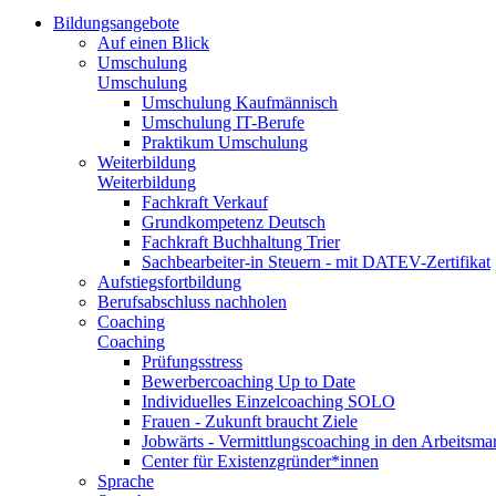
Bildungsangebote
Auf einen Blick
Umschulung
Umschulung
Umschulung Kaufmännisch
Umschulung IT-Berufe
Praktikum Umschulung
Weiterbildung
Weiterbildung
Fachkraft Verkauf
Grundkompetenz Deutsch
Fachkraft Buchhaltung Trier
Sachbearbeiter-in Steuern - mit DATEV-Zertifikat
Aufstiegsfortbildung
Berufsabschluss nachholen
Coaching
Coaching
Prüfungsstress
Bewerbercoaching Up to Date
Individuelles Einzelcoaching SOLO
Frauen - Zukunft braucht Ziele
Jobwärts - Vermittlungscoaching in den Arbeitsma
Center für Existenzgründer*innen
Sprache