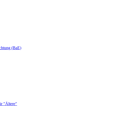
ichtung (BaE)
r "Ältere"