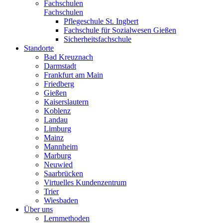
Fachschulen
Fachschulen
Pflegeschule St. Ingbert
Fachschule für Sozialwesen Gießen
Sicherheitsfachschule
Standorte
Bad Kreuznach
Darmstadt
Frankfurt am Main
Friedberg
Gießen
Kaiserslautern
Koblenz
Landau
Limburg
Mainz
Mannheim
Marburg
Neuwied
Saarbrücken
Virtuelles Kundenzentrum
Trier
Wiesbaden
Über uns
Lernmethoden