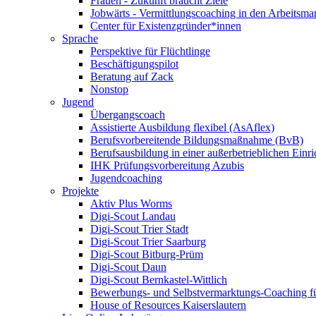
Frauen - Zukunft braucht Ziele
Jobwärts - Vermittlungscoaching in den Arbeitsma
Center für Existenzgründer*innen
Sprache
Perspektive für Flüchtlinge
Beschäftigungspilot
Beratung auf Zack
Nonstop
Jugend
Übergangscoach
Assistierte Ausbildung flexibel (AsAflex)
Berufsvorbereitende Bildungsmaßnahme (BvB)
Berufsausbildung in einer außerbetrieblichen Einr
IHK Prüfungsvorbereitung Azubis
Jugendcoaching
Projekte
Aktiv Plus Worms
Digi-Scout Landau
Digi-Scout Trier Stadt
Digi-Scout Trier Saarburg
Digi-Scout Bitburg-Prüm
Digi-Scout Daun
Digi-Scout Bernkastel-Wittlich
Bewerbungs- und Selbstvermarktungs-Coaching fü
House of Resources Kaiserslautern