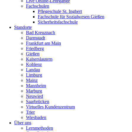
Live Online-Lehrgänge
Fachschulen
Pflegeschule St. Ingbert
Fachschule für Sozialwesen Gießen
Sicherheitsfachschule
Standorte
Bad Kreuznach
Darmstadt
Frankfurt am Main
Friedberg
Gießen
Kaiserslautern
Koblenz
Landau
Limburg
Mainz
Mannheim
Marburg
Neuwied
Saarbrücken
Virtuelles Kundenzentrum
Trier
Wiesbaden
Über uns
Lernmethoden