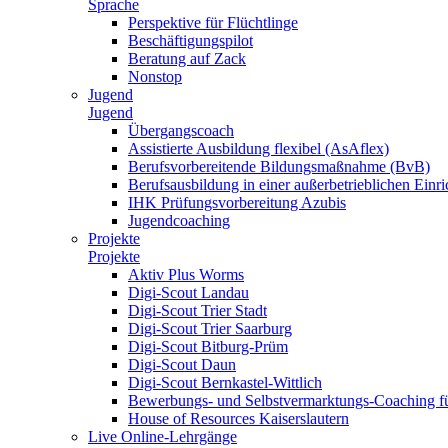
Sprache
Perspektive für Flüchtlinge
Beschäftigungspilot
Beratung auf Zack
Nonstop
Jugend
Jugend
Übergangscoach
Assistierte Ausbildung flexibel (AsAflex)
Berufsvorbereitende Bildungsmaßnahme (BvB)
Berufsausbildung in einer außerbetrieblichen Einr
IHK Prüfungsvorbereitung Azubis
Jugendcoaching
Projekte
Projekte
Aktiv Plus Worms
Digi-Scout Landau
Digi-Scout Trier Stadt
Digi-Scout Trier Saarburg
Digi-Scout Bitburg-Prüm
Digi-Scout Daun
Digi-Scout Bernkastel-Wittlich
Bewerbungs- und Selbstvermarktungs-Coaching fü
House of Resources Kaiserslautern
Live Online-Lehrgänge