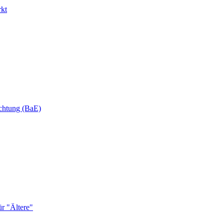
rkt
ichtung (BaE)
r "Ältere"