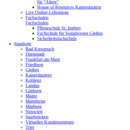
für "Ältere"
House of Resources Kaiserslautern
Live Online-Lehrgänge
Fachschulen
Fachschulen
Pflegeschule St. Ingbert
Fachschule für Sozialwesen Gießen
Sicherheitsfachschule
Standorte
Bad Kreuznach
Darmstadt
Frankfurt am Main
Friedberg
Gießen
Kaiserslautern
Koblenz
Landau
Limburg
Mainz
Mannheim
Marburg
Neuwied
Saarbrücken
Virtuelles Kundenzentrum
Trier