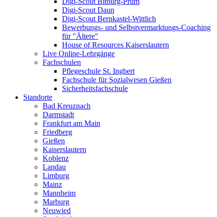
Digi-Scout Bitburg-Prüm
Digi-Scout Daun
Digi-Scout Bernkastel-Wittlich
Bewerbungs- und Selbstvermarktungs-Coaching
für "Ältere"
House of Resources Kaiserslautern
Live Online-Lehrgänge
Fachschulen
Pflegeschule St. Ingbert
Fachschule für Sozialwesen Gießen
Sicherheitsfachschule
Standorte
Bad Kreuznach
Darmstadt
Frankfurt am Main
Friedberg
Gießen
Kaiserslautern
Koblenz
Landau
Limburg
Mainz
Mannheim
Marburg
Neuwied