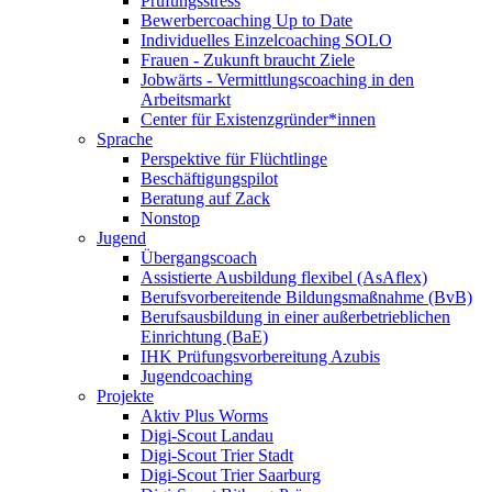
Prüfungsstress
Bewerbercoaching Up to Date
Individuelles Einzelcoaching SOLO
Frauen - Zukunft braucht Ziele
Jobwärts - Vermittlungscoaching in den
Arbeitsmarkt
Center für Existenzgründer*innen
Sprache
Perspektive für Flüchtlinge
Beschäftigungspilot
Beratung auf Zack
Nonstop
Jugend
Übergangscoach
Assistierte Ausbildung flexibel (AsAflex)
Berufsvorbereitende Bildungsmaßnahme (BvB)
Berufsausbildung in einer außerbetrieblichen
Einrichtung (BaE)
IHK Prüfungsvorbereitung Azubis
Jugendcoaching
Projekte
Aktiv Plus Worms
Digi-Scout Landau
Digi-Scout Trier Stadt
Digi-Scout Trier Saarburg