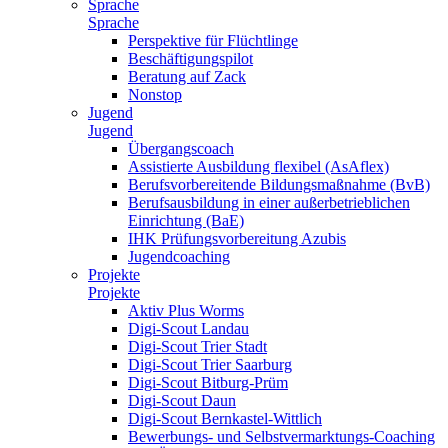
Sprache
Sprache
Perspektive für Flüchtlinge
Beschäftigungspilot
Beratung auf Zack
Nonstop
Jugend
Jugend
Übergangscoach
Assistierte Ausbildung flexibel (AsAflex)
Berufsvorbereitende Bildungsmaßnahme (BvB)
Berufsausbildung in einer außerbetrieblichen
Einrichtung (BaE)
IHK Prüfungsvorbereitung Azubis
Jugendcoaching
Projekte
Projekte
Aktiv Plus Worms
Digi-Scout Landau
Digi-Scout Trier Stadt
Digi-Scout Trier Saarburg
Digi-Scout Bitburg-Prüm
Digi-Scout Daun
Digi-Scout Bernkastel-Wittlich
Bewerbungs- und Selbstvermarktungs-Coaching