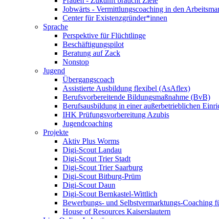
Frauen - Zukunft braucht Ziele
Jobwärts - Vermittlungscoaching in den Arbeitsma
Center für Existenzgründer*innen
Sprache
Perspektive für Flüchtlinge
Beschäftigungspilot
Beratung auf Zack
Nonstop
Jugend
Übergangscoach
Assistierte Ausbildung flexibel (AsAflex)
Berufsvorbereitende Bildungsmaßnahme (BvB)
Berufsausbildung in einer außerbetrieblichen Einr
IHK Prüfungsvorbereitung Azubis
Jugendcoaching
Projekte
Aktiv Plus Worms
Digi-Scout Landau
Digi-Scout Trier Stadt
Digi-Scout Trier Saarburg
Digi-Scout Bitburg-Prüm
Digi-Scout Daun
Digi-Scout Bernkastel-Wittlich
Bewerbungs- und Selbstvermarktungs-Coaching fü
House of Resources Kaiserslautern