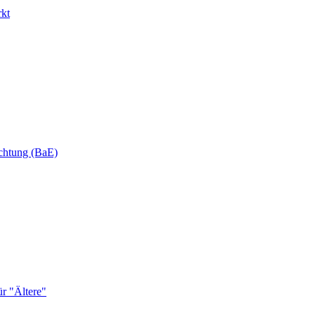
rkt
ichtung (BaE)
r "Ältere"