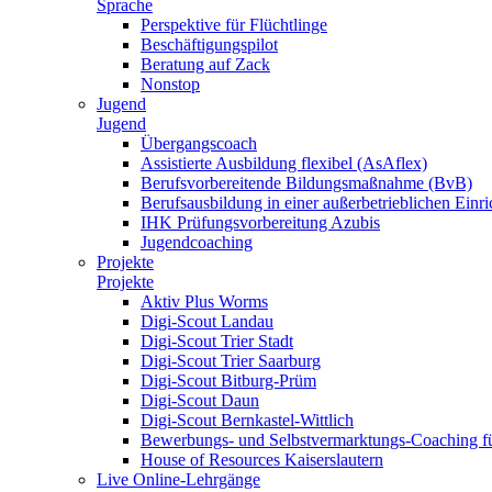
Sprache
Perspektive für Flüchtlinge
Beschäftigungspilot
Beratung auf Zack
Nonstop
Jugend
Jugend
Übergangscoach
Assistierte Ausbildung flexibel (AsAflex)
Berufsvorbereitende Bildungsmaßnahme (BvB)
Berufsausbildung in einer außerbetrieblichen Einr
IHK Prüfungsvorbereitung Azubis
Jugendcoaching
Projekte
Projekte
Aktiv Plus Worms
Digi-Scout Landau
Digi-Scout Trier Stadt
Digi-Scout Trier Saarburg
Digi-Scout Bitburg-Prüm
Digi-Scout Daun
Digi-Scout Bernkastel-Wittlich
Bewerbungs- und Selbstvermarktungs-Coaching fü
House of Resources Kaiserslautern
Live Online-Lehrgänge