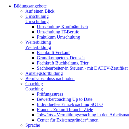
Bildungsangebote
Auf einen Blick
Umschulung
Umschulung
Umschulung Kaufmännisch
Umschulung IT-Berufe
Praktikum Umschulung
Weiterbildung
Weiterbildung
Fachkraft Verkauf
Grundkompetenz Deutsch
Fachkraft Buchhaltung Trier
Sachbearbeiter-in Steuern - mit DATEV-Zertifikat
Aufstiegsfortbildung
Berufsabschluss nachholen
Coaching
Coaching
Prüfungsstress
Bewerbercoaching Up to Date
Individuelles Einzelcoaching SOLO
Frauen - Zukunft braucht Ziele
Jobwärts - Vermittlungscoaching in den Arbeitsma
Center für Existenzgründer*innen
Sprache