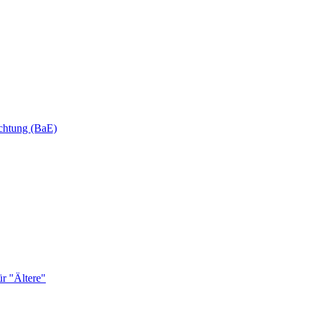
ichtung (BaE)
r "Ältere"