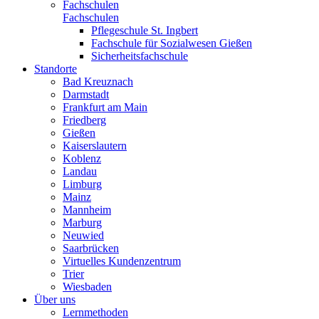
Fachschulen
Fachschulen
Pflegeschule St. Ingbert
Fachschule für Sozialwesen Gießen
Sicherheitsfachschule
Standorte
Bad Kreuznach
Darmstadt
Frankfurt am Main
Friedberg
Gießen
Kaiserslautern
Koblenz
Landau
Limburg
Mainz
Mannheim
Marburg
Neuwied
Saarbrücken
Virtuelles Kundenzentrum
Trier
Wiesbaden
Über uns
Lernmethoden