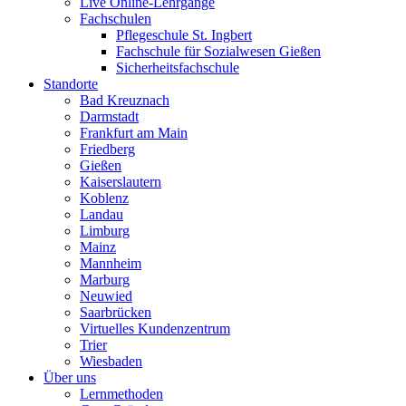
Live Online-Lehrgänge
Fachschulen
Pflegeschule St. Ingbert
Fachschule für Sozialwesen Gießen
Sicherheitsfachschule
Standorte
Bad Kreuznach
Darmstadt
Frankfurt am Main
Friedberg
Gießen
Kaiserslautern
Koblenz
Landau
Limburg
Mainz
Mannheim
Marburg
Neuwied
Saarbrücken
Virtuelles Kundenzentrum
Trier
Wiesbaden
Über uns
Lernmethoden