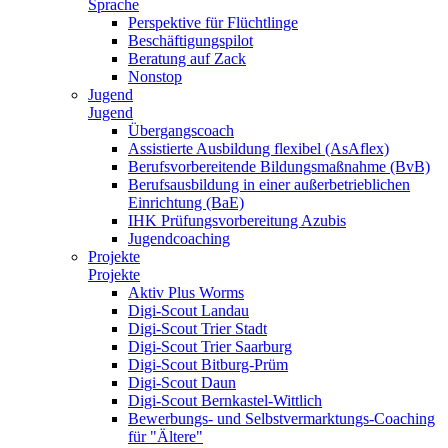
Sprache
Perspektive für Flüchtlinge
Beschäftigungspilot
Beratung auf Zack
Nonstop
Jugend
Jugend
Übergangscoach
Assistierte Ausbildung flexibel (AsAflex)
Berufsvorbereitende Bildungsmaßnahme (BvB)
Berufsausbildung in einer außerbetrieblichen
Einrichtung (BaE)
IHK Prüfungsvorbereitung Azubis
Jugendcoaching
Projekte
Projekte
Aktiv Plus Worms
Digi-Scout Landau
Digi-Scout Trier Stadt
Digi-Scout Trier Saarburg
Digi-Scout Bitburg-Prüm
Digi-Scout Daun
Digi-Scout Bernkastel-Wittlich
Bewerbungs- und Selbstvermarktungs-Coaching
für "Ältere"