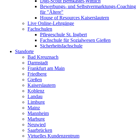
Digi-Scout Bernkastel-Wittlich
Bewerbungs- und Selbstvermarktungs-Coaching
für "Ältere"
House of Resources Kaiserslautern
Live Online-Lehrgänge
Fachschulen
Pflegeschule St. Ingbert
Fachschule für Sozialwesen Gießen
Sicherheitsfachschule
Standorte
Bad Kreuznach
Darmstadt
Frankfurt am Main
Friedberg
Gießen
Kaiserslautern
Koblenz
Landau
Limburg
Mainz
Mannheim
Marburg
Neuwied
Saarbrücken
Virtuelles Kundenzentrum