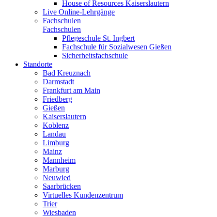
House of Resources Kaiserslautern
Live Online-Lehrgänge
Fachschulen
Fachschulen
Pflegeschule St. Ingbert
Fachschule für Sozialwesen Gießen
Sicherheitsfachschule
Standorte
Bad Kreuznach
Darmstadt
Frankfurt am Main
Friedberg
Gießen
Kaiserslautern
Koblenz
Landau
Limburg
Mainz
Mannheim
Marburg
Neuwied
Saarbrücken
Virtuelles Kundenzentrum
Trier
Wiesbaden