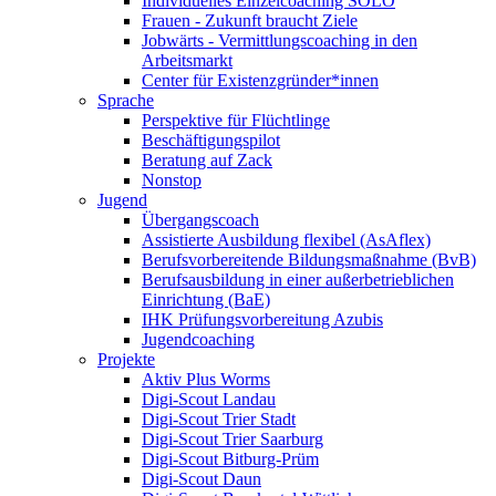
Individuelles Einzelcoaching SOLO
Frauen - Zukunft braucht Ziele
Jobwärts - Vermittlungscoaching in den
Arbeitsmarkt
Center für Existenzgründer*innen
Sprache
Perspektive für Flüchtlinge
Beschäftigungspilot
Beratung auf Zack
Nonstop
Jugend
Übergangscoach
Assistierte Ausbildung flexibel (AsAflex)
Berufsvorbereitende Bildungsmaßnahme (BvB)
Berufsausbildung in einer außerbetrieblichen
Einrichtung (BaE)
IHK Prüfungsvorbereitung Azubis
Jugendcoaching
Projekte
Aktiv Plus Worms
Digi-Scout Landau
Digi-Scout Trier Stadt
Digi-Scout Trier Saarburg
Digi-Scout Bitburg-Prüm
Digi-Scout Daun