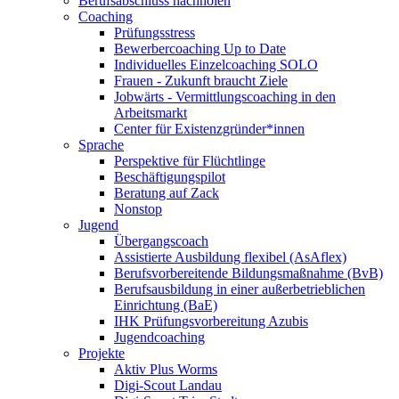
Berufsabschluss nachholen
Coaching
Prüfungsstress
Bewerbercoaching Up to Date
Individuelles Einzelcoaching SOLO
Frauen - Zukunft braucht Ziele
Jobwärts - Vermittlungscoaching in den
Arbeitsmarkt
Center für Existenzgründer*innen
Sprache
Perspektive für Flüchtlinge
Beschäftigungspilot
Beratung auf Zack
Nonstop
Jugend
Übergangscoach
Assistierte Ausbildung flexibel (AsAflex)
Berufsvorbereitende Bildungsmaßnahme (BvB)
Berufsausbildung in einer außerbetrieblichen
Einrichtung (BaE)
IHK Prüfungsvorbereitung Azubis
Jugendcoaching
Projekte
Aktiv Plus Worms
Digi-Scout Landau