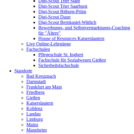
Digi-Scout Trier Stadt
Digi-Scout Trier Saarburg
Digi-Scout Bitburg-Prüm
Digi-Scout Daun
Digi-Scout Bernkastel-Wittlich
Bewerbungs- und Selbstvermarktungs-Coaching
für "Ältere"
House of Resources Kaiserslautern
Live Online-Lehrgänge
Fachschulen
Pflegeschule St. Ingbert
Fachschule für Sozialwesen Gießen
Sicherheitsfachschule
Standorte
Bad Kreuznach
Darmstadt
Frankfurt am Main
Friedberg
Gießen
Kaiserslautern
Koblenz
Landau
Limburg
Mainz
Mannheim