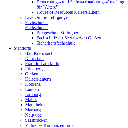
Bewerbungs- und Selbstvermarktungs-Coaching
für "Ältere"
House of Resources Kaiserslautern
Live Online-Lehrgänge
Fachschulen
Fachschulen
Pflegeschule St. Ingbert
Fachschule für Sozialwesen Gießen
Sicherheitsfachschule
Standorte
Bad Kreuznach
Darmstadt
Frankfurt am Main
Friedberg
Gießen
Kaiserslautern
Koblenz
Landau
Limburg
Mainz
Mannheim
Marburg
Neuwied
Saarbrücken
Virtuelles Kundenzentrum