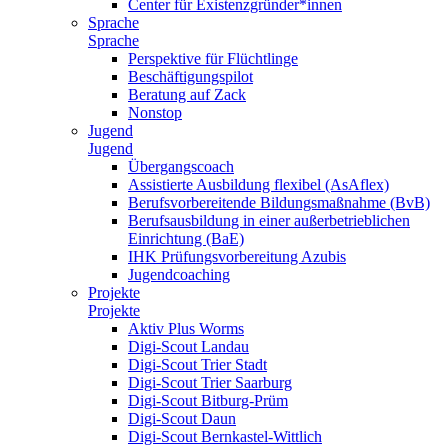
Center für Existenzgründer*innen
Sprache
Sprache
Perspektive für Flüchtlinge
Beschäftigungspilot
Beratung auf Zack
Nonstop
Jugend
Jugend
Übergangscoach
Assistierte Ausbildung flexibel (AsAflex)
Berufsvorbereitende Bildungsmaßnahme (BvB)
Berufsausbildung in einer außerbetrieblichen
Einrichtung (BaE)
IHK Prüfungsvorbereitung Azubis
Jugendcoaching
Projekte
Projekte
Aktiv Plus Worms
Digi-Scout Landau
Digi-Scout Trier Stadt
Digi-Scout Trier Saarburg
Digi-Scout Bitburg-Prüm
Digi-Scout Daun
Digi-Scout Bernkastel-Wittlich