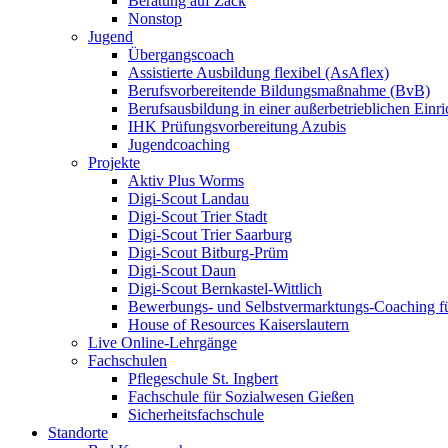
Beratung auf Zack
Nonstop
Jugend
Übergangscoach
Assistierte Ausbildung flexibel (AsAflex)
Berufsvorbereitende Bildungsmaßnahme (BvB)
Berufsausbildung in einer außerbetrieblichen Einr
IHK Prüfungsvorbereitung Azubis
Jugendcoaching
Projekte
Aktiv Plus Worms
Digi-Scout Landau
Digi-Scout Trier Stadt
Digi-Scout Trier Saarburg
Digi-Scout Bitburg-Prüm
Digi-Scout Daun
Digi-Scout Bernkastel-Wittlich
Bewerbungs- und Selbstvermarktungs-Coaching fü
House of Resources Kaiserslautern
Live Online-Lehrgänge
Fachschulen
Pflegeschule St. Ingbert
Fachschule für Sozialwesen Gießen
Sicherheitsfachschule
Standorte