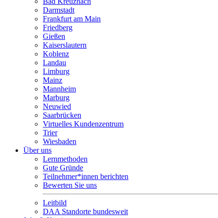
Bad Kreuznach
Darmstadt
Frankfurt am Main
Friedberg
Gießen
Kaiserslautern
Koblenz
Landau
Limburg
Mainz
Mannheim
Marburg
Neuwied
Saarbrücken
Virtuelles Kundenzentrum
Trier
Wiesbaden
Über uns
Lernmethoden
Gute Gründe
Teilnehmer*innen berichten
Bewerten Sie uns
Leitbild
DAA Standorte bundesweit