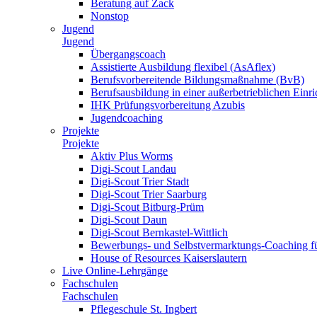
Beratung auf Zack
Nonstop
Jugend
Jugend
Übergangscoach
Assistierte Ausbildung flexibel (AsAflex)
Berufsvorbereitende Bildungsmaßnahme (BvB)
Berufsausbildung in einer außerbetrieblichen Einr
IHK Prüfungsvorbereitung Azubis
Jugendcoaching
Projekte
Projekte
Aktiv Plus Worms
Digi-Scout Landau
Digi-Scout Trier Stadt
Digi-Scout Trier Saarburg
Digi-Scout Bitburg-Prüm
Digi-Scout Daun
Digi-Scout Bernkastel-Wittlich
Bewerbungs- und Selbstvermarktungs-Coaching fü
House of Resources Kaiserslautern
Live Online-Lehrgänge
Fachschulen
Fachschulen
Pflegeschule St. Ingbert