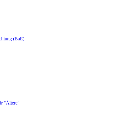
ichtung (BaE)
r "Ältere"