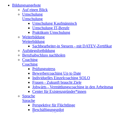
Bildungsangebote
Auf einen Blick
Umschulung
Umschulung
Umschulung Kaufmännisch
Umschulung IT-Berufe
Praktikum Umschulung
Weiterbildung
Weiterbildung
Sachbearbeiter-in Steuern - mit DATEV-Zertifikat
Aufstiegsfortbildung
Berufsabschluss nachholen
Coaching
Coaching
Prüfungsstress
Bewerbercoaching Up to Date
Individuelles Einzelcoaching SOLO
Frauen - Zukunft braucht Ziele
Jobwärts - Vermittlungscoaching in den Arbeitsma
Center für Existenzgründer*innen
Sprache
Sprache
Perspektive für Flüchtlinge
Beschäftigungspilot