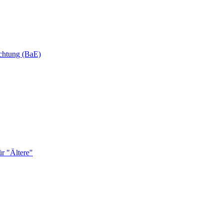
ichtung (BaE)
r "Ältere"