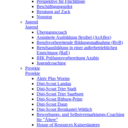
Perspektive für Flüchtlinge
Beschäftigungspilot
Beratung auf Zack
Nonstop
Jugend
Jugend
Übergangscoach
Assistierte Ausbildung flexibel (AsAflex)
Berufsvorbereitende Bildungsmaßnahme (BvB)
Berufsausbildung in einer außerbetrieblichen
Einrichtung (BaE)
IHK Prüfungsvorbereitung Azubis
Jugendcoaching
Projekte
Projekte
Aktiv Plus Worms
Digi-Scout Landau
Digi-Scout Trier Stadt
Digi-Scout Trier Saarburg
Digi-Scout Bitburg-Prüm
Digi-Scout Daun
Digi-Scout Bernkastel-Wittlich
Bewerbungs- und Selbstvermarktungs-Coaching
für "Ältere"
House of Resources Kaiserslautern