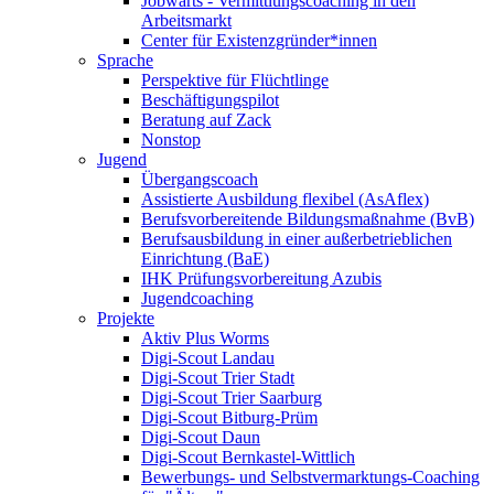
Jobwärts - Vermittlungscoaching in den
Arbeitsmarkt
Center für Existenzgründer*innen
Sprache
Perspektive für Flüchtlinge
Beschäftigungspilot
Beratung auf Zack
Nonstop
Jugend
Übergangscoach
Assistierte Ausbildung flexibel (AsAflex)
Berufsvorbereitende Bildungsmaßnahme (BvB)
Berufsausbildung in einer außerbetrieblichen
Einrichtung (BaE)
IHK Prüfungsvorbereitung Azubis
Jugendcoaching
Projekte
Aktiv Plus Worms
Digi-Scout Landau
Digi-Scout Trier Stadt
Digi-Scout Trier Saarburg
Digi-Scout Bitburg-Prüm
Digi-Scout Daun
Digi-Scout Bernkastel-Wittlich
Bewerbungs- und Selbstvermarktungs-Coaching