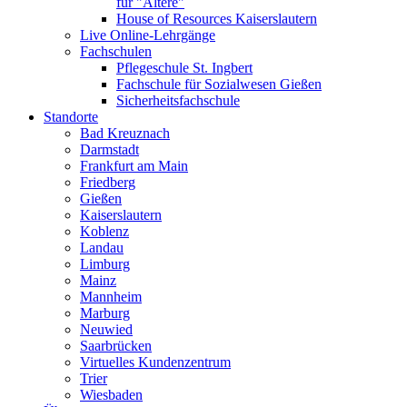
für "Ältere"
House of Resources Kaiserslautern
Live Online-Lehrgänge
Fachschulen
Pflegeschule St. Ingbert
Fachschule für Sozialwesen Gießen
Sicherheitsfachschule
Standorte
Bad Kreuznach
Darmstadt
Frankfurt am Main
Friedberg
Gießen
Kaiserslautern
Koblenz
Landau
Limburg
Mainz
Mannheim
Marburg
Neuwied
Saarbrücken
Virtuelles Kundenzentrum
Trier
Wiesbaden