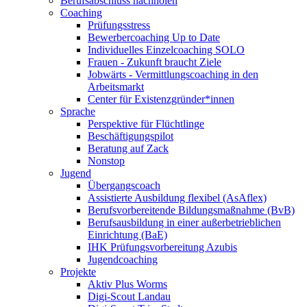
Berufsabschluss nachholen
Coaching
Prüfungsstress
Bewerbercoaching Up to Date
Individuelles Einzelcoaching SOLO
Frauen - Zukunft braucht Ziele
Jobwärts - Vermittlungscoaching in den
Arbeitsmarkt
Center für Existenzgründer*innen
Sprache
Perspektive für Flüchtlinge
Beschäftigungspilot
Beratung auf Zack
Nonstop
Jugend
Übergangscoach
Assistierte Ausbildung flexibel (AsAflex)
Berufsvorbereitende Bildungsmaßnahme (BvB)
Berufsausbildung in einer außerbetrieblichen
Einrichtung (BaE)
IHK Prüfungsvorbereitung Azubis
Jugendcoaching
Projekte
Aktiv Plus Worms
Digi-Scout Landau