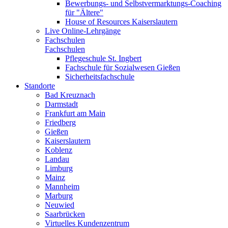
Bewerbungs- und Selbstvermarktungs-Coaching
für "Ältere"
House of Resources Kaiserslautern
Live Online-Lehrgänge
Fachschulen
Fachschulen
Pflegeschule St. Ingbert
Fachschule für Sozialwesen Gießen
Sicherheitsfachschule
Standorte
Bad Kreuznach
Darmstadt
Frankfurt am Main
Friedberg
Gießen
Kaiserslautern
Koblenz
Landau
Limburg
Mainz
Mannheim
Marburg
Neuwied
Saarbrücken
Virtuelles Kundenzentrum