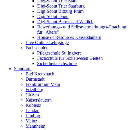
Digi-Scout Trier Stadt
Digi-Scout Trier Saarburg
Digi-Scout Bitburg-Prüm
Digi-Scout Daun
Digi-Scout Bernkastel-Wittlich
Bewerbungs- und Selbstvermarktungs-Coaching
für "Ältere"
House of Resources Kaiserslautern
Live Online-Lehrgänge
Fachschulen
Pflegeschule St. Ingbert
Fachschule für Sozialwesen Gießen
Sicherheitsfachschule
Standorte
Bad Kreuznach
Darmstadt
Frankfurt am Main
Friedberg
Gießen
Kaiserslautern
Koblenz
Landau
Limburg
Mainz
Mannheim