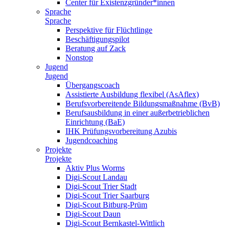
Center für Existenzgründer*innen
Sprache
Sprache
Perspektive für Flüchtlinge
Beschäftigungspilot
Beratung auf Zack
Nonstop
Jugend
Jugend
Übergangscoach
Assistierte Ausbildung flexibel (AsAflex)
Berufsvorbereitende Bildungsmaßnahme (BvB)
Berufsausbildung in einer außerbetrieblichen
Einrichtung (BaE)
IHK Prüfungsvorbereitung Azubis
Jugendcoaching
Projekte
Projekte
Aktiv Plus Worms
Digi-Scout Landau
Digi-Scout Trier Stadt
Digi-Scout Trier Saarburg
Digi-Scout Bitburg-Prüm
Digi-Scout Daun
Digi-Scout Bernkastel-Wittlich