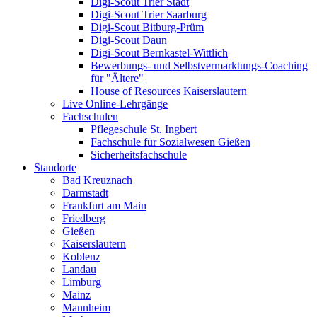
Digi-Scout Trier Stadt
Digi-Scout Trier Saarburg
Digi-Scout Bitburg-Prüm
Digi-Scout Daun
Digi-Scout Bernkastel-Wittlich
Bewerbungs- und Selbstvermarktungs-Coaching
für "Ältere"
House of Resources Kaiserslautern
Live Online-Lehrgänge
Fachschulen
Pflegeschule St. Ingbert
Fachschule für Sozialwesen Gießen
Sicherheitsfachschule
Standorte
Bad Kreuznach
Darmstadt
Frankfurt am Main
Friedberg
Gießen
Kaiserslautern
Koblenz
Landau
Limburg
Mainz
Mannheim