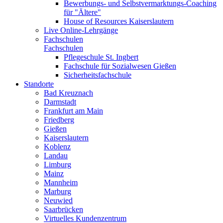
Bewerbungs- und Selbstvermarktungs-Coaching
für "Ältere"
House of Resources Kaiserslautern
Live Online-Lehrgänge
Fachschulen
Fachschulen
Pflegeschule St. Ingbert
Fachschule für Sozialwesen Gießen
Sicherheitsfachschule
Standorte
Bad Kreuznach
Darmstadt
Frankfurt am Main
Friedberg
Gießen
Kaiserslautern
Koblenz
Landau
Limburg
Mainz
Mannheim
Marburg
Neuwied
Saarbrücken
Virtuelles Kundenzentrum