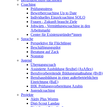
Berufsabschluss nachholen
Coaching
Prüfungsstress
Bewerbercoaching Up to Date
Individuelles Einzelcoaching SOLO
Frauen - Zukunft braucht Ziele
Jobwärts - Vermittlungscoaching in den
Arbeitsmarkt
Center für Existenzgründer*innen
Sprache
Perspektive für Flüchtlinge
Beschäftigungspilot
Beratung auf Zack
Nonstop
Jugend
Übergangscoach
Assistierte Ausbildung flexibel (AsAflex)
Berufsvorbereitende Bildungsmaßnahme (BvB)
Berufsausbildung in einer außerbetrieblichen
Einrichtung (BaE)
IHK Prüfungsvorbereitung Azubis
Jugendcoaching
Projekte
Aktiv Plus Worms
Digi-Scout Landau