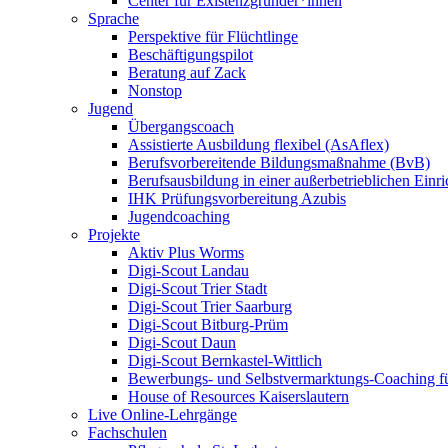
Center für Existenzgründer*innen
Sprache
Perspektive für Flüchtlinge
Beschäftigungspilot
Beratung auf Zack
Nonstop
Jugend
Übergangscoach
Assistierte Ausbildung flexibel (AsAflex)
Berufsvorbereitende Bildungsmaßnahme (BvB)
Berufsausbildung in einer außerbetrieblichen Einr
IHK Prüfungsvorbereitung Azubis
Jugendcoaching
Projekte
Aktiv Plus Worms
Digi-Scout Landau
Digi-Scout Trier Stadt
Digi-Scout Trier Saarburg
Digi-Scout Bitburg-Prüm
Digi-Scout Daun
Digi-Scout Bernkastel-Wittlich
Bewerbungs- und Selbstvermarktungs-Coaching fü
House of Resources Kaiserslautern
Live Online-Lehrgänge
Fachschulen