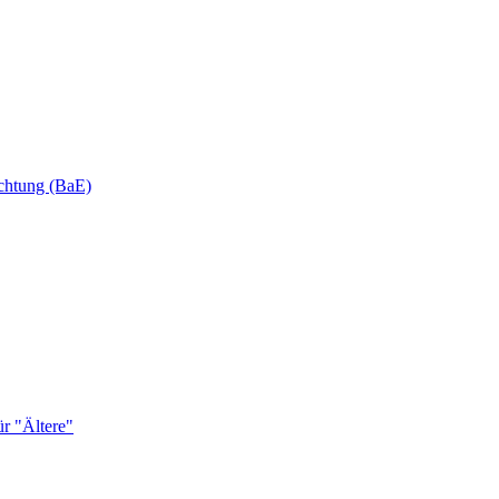
ichtung (BaE)
r "Ältere"