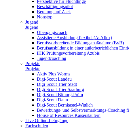
Perspektive für Flüchtlinge
Beschäftigungspilot
Beratung auf Zack
Nonstop
Jugend
Jugend
Übergangscoach
Assistierte Ausbildung flexibel (AsAflex)
Berufsvorbereitende Bildungsmaßnahme (BvB)
Berufsausbildung in einer außerbetrieblichen Einr
IHK Prüfungsvorbereitung Azubis
Jugendcoaching
Projekte
Projekte
Aktiv Plus Worms
Digi-Scout Landau
Digi-Scout Trier Stadt
Digi-Scout Trier Saarburg
Digi-Scout Bitburg-Prüm
Digi-Scout Daun
Digi-Scout Bernkastel-Wittlich
Bewerbungs- und Selbstvermarktungs-Coaching fü
House of Resources Kaiserslautern
Live Online-Lehrgänge
Fachschulen