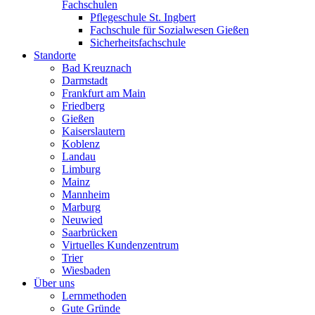
Fachschulen
Pflegeschule St. Ingbert
Fachschule für Sozialwesen Gießen
Sicherheitsfachschule
Standorte
Bad Kreuznach
Darmstadt
Frankfurt am Main
Friedberg
Gießen
Kaiserslautern
Koblenz
Landau
Limburg
Mainz
Mannheim
Marburg
Neuwied
Saarbrücken
Virtuelles Kundenzentrum
Trier
Wiesbaden
Über uns
Lernmethoden
Gute Gründe