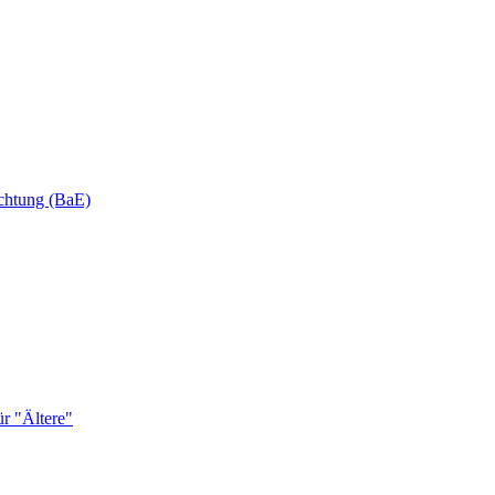
ichtung (BaE)
r "Ältere"