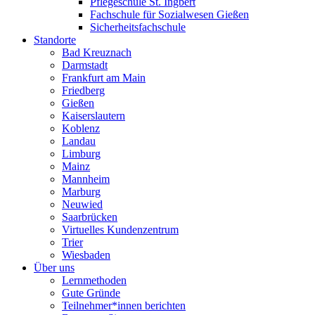
Pflegeschule St. Ingbert
Fachschule für Sozialwesen Gießen
Sicherheitsfachschule
Standorte
Bad Kreuznach
Darmstadt
Frankfurt am Main
Friedberg
Gießen
Kaiserslautern
Koblenz
Landau
Limburg
Mainz
Mannheim
Marburg
Neuwied
Saarbrücken
Virtuelles Kundenzentrum
Trier
Wiesbaden
Über uns
Lernmethoden
Gute Gründe
Teilnehmer*innen berichten