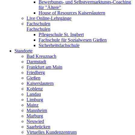
Bewerbungs- und Selbstvermarktungs-Coaching
für "Ältere"
House of Resources Kaiserslautern
Live Online-Lehrgänge
Fachschulen
Fachschulen
Pflegeschule St. Ingbert
Fachschule für Sozialwesen Gießen
Sicherheitsfachschule
Standorte
Bad Kreuznach
Darmstadt
Frankfurt am Main
Friedberg
Gießen
Kaiserslautern
Koblenz
Landau
Limburg
Mainz
Mannheim
Marburg
Neuwied
Saarbrücken
Virtuelles Kundenzentrum