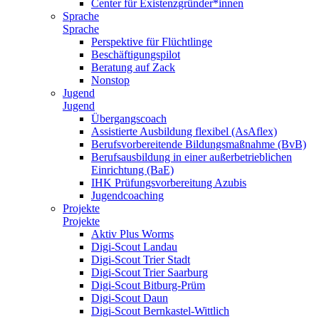
Center für Existenzgründer*innen
Sprache
Sprache
Perspektive für Flüchtlinge
Beschäftigungspilot
Beratung auf Zack
Nonstop
Jugend
Jugend
Übergangscoach
Assistierte Ausbildung flexibel (AsAflex)
Berufsvorbereitende Bildungsmaßnahme (BvB)
Berufsausbildung in einer außerbetrieblichen
Einrichtung (BaE)
IHK Prüfungsvorbereitung Azubis
Jugendcoaching
Projekte
Projekte
Aktiv Plus Worms
Digi-Scout Landau
Digi-Scout Trier Stadt
Digi-Scout Trier Saarburg
Digi-Scout Bitburg-Prüm
Digi-Scout Daun
Digi-Scout Bernkastel-Wittlich