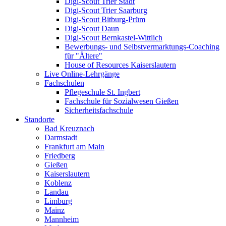
Digi-Scout Trier Stadt
Digi-Scout Trier Saarburg
Digi-Scout Bitburg-Prüm
Digi-Scout Daun
Digi-Scout Bernkastel-Wittlich
Bewerbungs- und Selbstvermarktungs-Coaching
für "Ältere"
House of Resources Kaiserslautern
Live Online-Lehrgänge
Fachschulen
Pflegeschule St. Ingbert
Fachschule für Sozialwesen Gießen
Sicherheitsfachschule
Standorte
Bad Kreuznach
Darmstadt
Frankfurt am Main
Friedberg
Gießen
Kaiserslautern
Koblenz
Landau
Limburg
Mainz
Mannheim