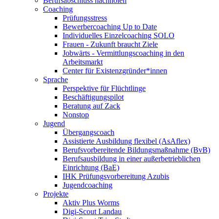
Berufsabschluss nachholen
Coaching
Prüfungsstress
Bewerbercoaching Up to Date
Individuelles Einzelcoaching SOLO
Frauen - Zukunft braucht Ziele
Jobwärts - Vermittlungscoaching in den
Arbeitsmarkt
Center für Existenzgründer*innen
Sprache
Perspektive für Flüchtlinge
Beschäftigungspilot
Beratung auf Zack
Nonstop
Jugend
Übergangscoach
Assistierte Ausbildung flexibel (AsAflex)
Berufsvorbereitende Bildungsmaßnahme (BvB)
Berufsausbildung in einer außerbetrieblichen
Einrichtung (BaE)
IHK Prüfungsvorbereitung Azubis
Jugendcoaching
Projekte
Aktiv Plus Worms
Digi-Scout Landau