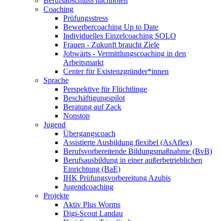
Berufsabschluss nachholen
Coaching
Prüfungsstress
Bewerbercoaching Up to Date
Individuelles Einzelcoaching SOLO
Frauen - Zukunft braucht Ziele
Jobwärts - Vermittlungscoaching in den
Arbeitsmarkt
Center für Existenzgründer*innen
Sprache
Perspektive für Flüchtlinge
Beschäftigungspilot
Beratung auf Zack
Nonstop
Jugend
Übergangscoach
Assistierte Ausbildung flexibel (AsAflex)
Berufsvorbereitende Bildungsmaßnahme (BvB)
Berufsausbildung in einer außerbetrieblichen
Einrichtung (BaE)
IHK Prüfungsvorbereitung Azubis
Jugendcoaching
Projekte
Aktiv Plus Worms
Digi-Scout Landau