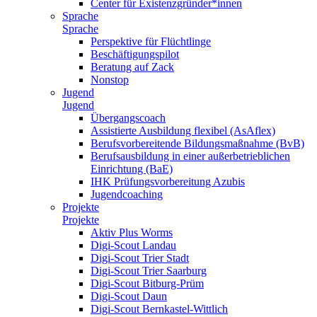
Center für Existenzgründer*innen
Sprache
Sprache
Perspektive für Flüchtlinge
Beschäftigungspilot
Beratung auf Zack
Nonstop
Jugend
Jugend
Übergangscoach
Assistierte Ausbildung flexibel (AsAflex)
Berufsvorbereitende Bildungsmaßnahme (BvB)
Berufsausbildung in einer außerbetrieblichen
Einrichtung (BaE)
IHK Prüfungsvorbereitung Azubis
Jugendcoaching
Projekte
Projekte
Aktiv Plus Worms
Digi-Scout Landau
Digi-Scout Trier Stadt
Digi-Scout Trier Saarburg
Digi-Scout Bitburg-Prüm
Digi-Scout Daun
Digi-Scout Bernkastel-Wittlich