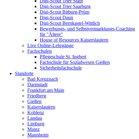
Digi-Scout Trier Stadt
Digi-Scout Trier Saarburg
Digi-Scout Bitburg-Prüm
Digi-Scout Daun
Digi-Scout Bernkastel-Wittlich
Bewerbungs- und Selbstvermarktungs-Coaching
für "Ältere"
House of Resources Kaiserslautern
Live Online-Lehrgänge
Fachschulen
Pflegeschule St. Ingbert
Fachschule für Sozialwesen Gießen
Sicherheitsfachschule
Standorte
Bad Kreuznach
Darmstadt
Frankfurt am Main
Friedberg
Gießen
Kaiserslautern
Koblenz
Landau
Limburg
Mainz
Mannheim