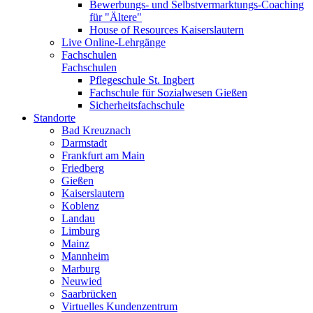
Bewerbungs- und Selbstvermarktungs-Coaching
für "Ältere"
House of Resources Kaiserslautern
Live Online-Lehrgänge
Fachschulen
Fachschulen
Pflegeschule St. Ingbert
Fachschule für Sozialwesen Gießen
Sicherheitsfachschule
Standorte
Bad Kreuznach
Darmstadt
Frankfurt am Main
Friedberg
Gießen
Kaiserslautern
Koblenz
Landau
Limburg
Mainz
Mannheim
Marburg
Neuwied
Saarbrücken
Virtuelles Kundenzentrum