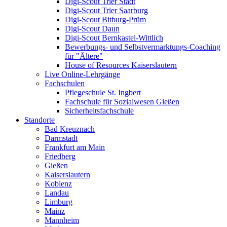
Digi-Scout Trier Stadt
Digi-Scout Trier Saarburg
Digi-Scout Bitburg-Prüm
Digi-Scout Daun
Digi-Scout Bernkastel-Wittlich
Bewerbungs- und Selbstvermarktungs-Coaching
für "Ältere"
House of Resources Kaiserslautern
Live Online-Lehrgänge
Fachschulen
Pflegeschule St. Ingbert
Fachschule für Sozialwesen Gießen
Sicherheitsfachschule
Standorte
Bad Kreuznach
Darmstadt
Frankfurt am Main
Friedberg
Gießen
Kaiserslautern
Koblenz
Landau
Limburg
Mainz
Mannheim