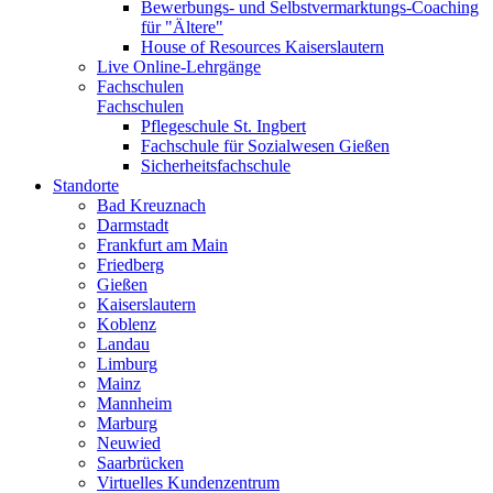
Bewerbungs- und Selbstvermarktungs-Coaching
für "Ältere"
House of Resources Kaiserslautern
Live Online-Lehrgänge
Fachschulen
Fachschulen
Pflegeschule St. Ingbert
Fachschule für Sozialwesen Gießen
Sicherheitsfachschule
Standorte
Bad Kreuznach
Darmstadt
Frankfurt am Main
Friedberg
Gießen
Kaiserslautern
Koblenz
Landau
Limburg
Mainz
Mannheim
Marburg
Neuwied
Saarbrücken
Virtuelles Kundenzentrum