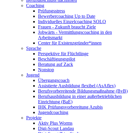
Berufsabschluss nachholen
Coaching
Prüfungsstress
Bewerbercoaching Up to Date
Individuelles Einzelcoaching SOLO
Frauen - Zukunft braucht Ziele
Jobwärts - Vermittlungscoaching in den
Arbeitsmarkt
Center für Existenzgründer*innen
Sprache
Perspektive für Flüchtlinge
Beschäftigungspilot
Beratung auf Zack
Nonstop
Jugend
Übergangscoach
Assistierte Ausbildung flexibel (AsAflex)
Berufsvorbereitende Bildungsmaßnahme (BvB)
Berufsausbildung in einer außerbetrieblichen
Einrichtung (BaE)
IHK Prüfungsvorbereitung Azubis
Jugendcoaching
Projekte
Aktiv Plus Worms
Digi-Scout Landau