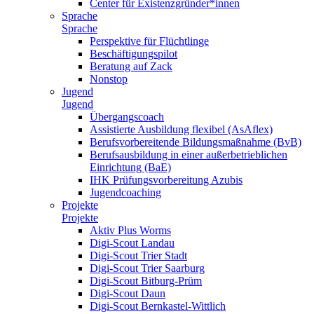
Center für Existenzgründer*innen
Sprache
Sprache
Perspektive für Flüchtlinge
Beschäftigungspilot
Beratung auf Zack
Nonstop
Jugend
Jugend
Übergangscoach
Assistierte Ausbildung flexibel (AsAflex)
Berufsvorbereitende Bildungsmaßnahme (BvB)
Berufsausbildung in einer außerbetrieblichen
Einrichtung (BaE)
IHK Prüfungsvorbereitung Azubis
Jugendcoaching
Projekte
Projekte
Aktiv Plus Worms
Digi-Scout Landau
Digi-Scout Trier Stadt
Digi-Scout Trier Saarburg
Digi-Scout Bitburg-Prüm
Digi-Scout Daun
Digi-Scout Bernkastel-Wittlich